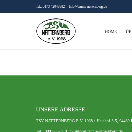
Skip
Tel.: 0173 / 2048982
|
info@tennis-natternberg.de
to
content
HOME
ÜB
UNSERE ADRESSE
TSV NATTERNBERG E.V. 1968 • Haidhof 3-5, 94469 Deg
Tel.: 0991 / 3721917 • info[at]tennis-natternberg.de