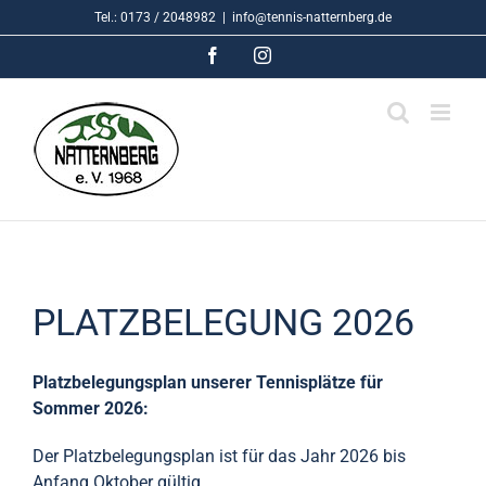
Skip
Tel.: 0173 / 2048982
|
info@tennis-natternberg.de
to
Facebook
Instagram
content
PLATZBELEGUNG 2026
Platzbelegungsplan unserer Tennisplätze für
Sommer 2026:
Der Platzbelegungsplan ist für das Jahr 2026 bis
Anfang Oktober gültig.