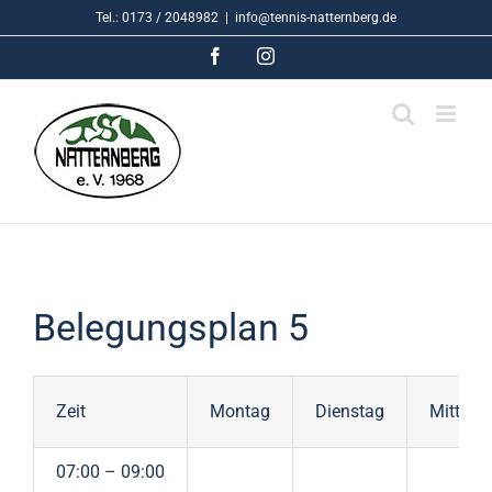
Skip
Tel.: 0173 / 2048982
|
info@tennis-natternberg.de
to
Facebook
Instagram
content
Belegungsplan 5
Zeit
Montag
Dienstag
Mittwo
07:00 – 09:00