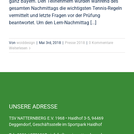
ganz Bayern. Den Teilnehmern wurden während des
gesamten Nachmittags die wichtigsten Tennis-Regeln
vermittelt und letzte Fragen vor der Prüfung
beantwortet. Um den Lern-Nachmittag [...]
Von
woiddesign
|
Mai 3rd, 2018
|
Presse 2018
|
0 Kommentare
Weiterlesen
UNSERE ADRESSE
TSV NATTERNBERG E.V. 1968 • Haidhof 3-5, 94469
Deggendorf, Geschäftsstelle im Sportpark Haidhof