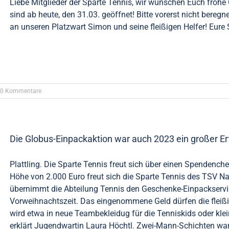
Liebe Mitglieder der Sparte Tennis, wir wünschen Euch frohe 
sind ab heute, den 31.03. geöffnet! Bitte vorerst nicht bere
an unseren Platzwart Simon und seine fleißigen Helfer! Eure 
0 Kommentare
Die Globus-Einpackaktion war auch 2023 ein großer Er
Plattling. Die Sparte Tennis freut sich über einen Spendench
Höhe von 2.000 Euro freut sich die Sparte Tennis des TSV Na
übernimmt die Abteilung Tennis den Geschenke-Einpackservi
Vorweihnachtszeit. Das eingenommene Geld dürfen die fleißig
wird etwa in neue Teambekleidug für die Tenniskids oder klei
erklärt Jugendwartin Laura Höchtl. Zwei-Mann-Schichten waren