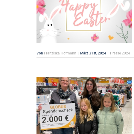
Von
Franziska Hofmann
|
März 31st, 2024
|
Presse 2024
|