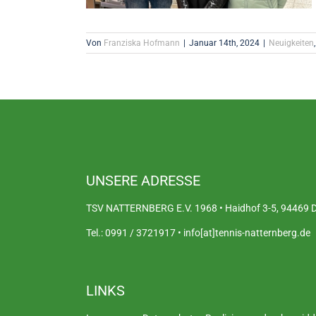
Von
Franziska Hofmann
|
Januar 14th, 2024
|
Neuigkeiten
UNSERE ADRESSE
TSV NATTERNBERG E.V. 1968 • Haidhof 3-5, 94469 De
Tel.: 0991 / 3721917 • info[at]tennis-natternberg.de
LINKS