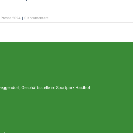
,
Presse 2024
|
0 Kommentare
ggendorf, Geschäftsstelle im Sportpark Haidhof