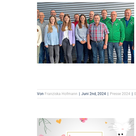
Von
Franziska Hofmann
|
Juni 2nd, 2024
|
Presse 2024
|