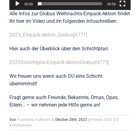
00:00
00:59
Alle Infos zur Globus Weihnachts-Einpack-Aktion findet
Ihr hier im Video und im folgenden Infoschreiben:
2023_Einpack-Aktion_Globus[4771]
Hier auch der Überblick über den Schichtplan:
2023SchichtplanEinpack-AktionGlobus[4775]
Wir freuen uns wenn auch DU eine Schicht
übernimmst!
Fragt gerne auch Freunde, Bekannte, Omas, Opas,
Eltern… – wir nehmen jede Hilfe gerne an!
Von
Franziska Hofmann
|
Oktober 28th, 2023
|
Presse 2023
|
0
Kommentare