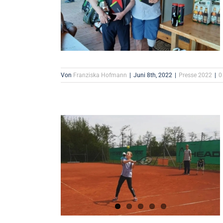
Von
Franziska Hofmann
|
Juni 8th, 2022
|
Presse 2022
|
0