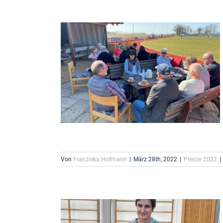
Von
Franziska Hofmann
|
März 28th, 2022
|
Presse 2022
|