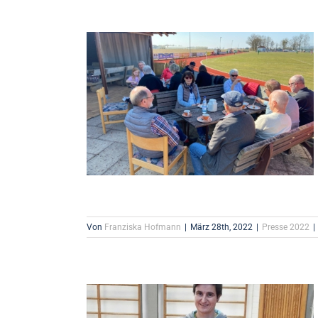
Von
Franziska Hofmann
|
März 28th, 2022
|
Presse 2022
|