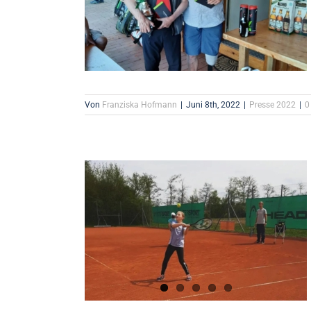
Von
Franziska Hofmann
|
Juni 8th, 2022
|
Presse 2022
|
0