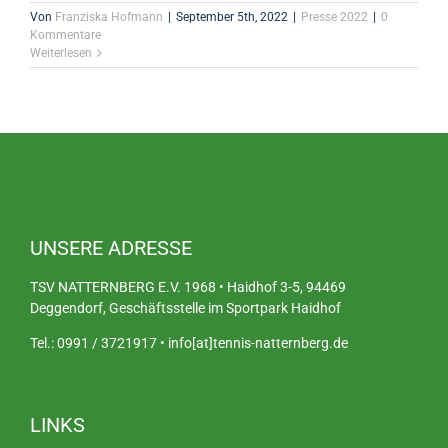
Von
Franziska Hofmann
|
September 5th, 2022
|
Presse 2022
|
0
Kommentare
Weiterlesen
UNSERE ADRESSE
TSV NATTERNBERG E.V. 1968 • Haidhof 3-5, 94469
Deggendorf, Geschäftsstelle im Sportpark Haidhof
Tel.: 0991 / 3721917 • info[at]tennis-natternberg.de
LINKS