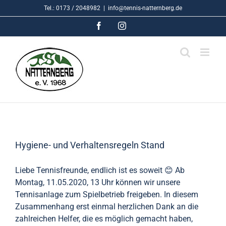
Skip
Tel.: 0173 / 2048982
|
info@tennis-natternberg.de
to
Facebook
Instagram
content
Hygiene- und Verhaltensregeln Stand
Liebe Tennisfreunde, endlich ist es soweit 😊 Ab
Montag, 11.05.2020, 13 Uhr können wir unsere
Tennisanlage zum Spielbetrieb freigeben. In diesem
Zusammenhang erst einmal herzlichen Dank an die
zahlreichen Helfer, die es möglich gemacht haben,