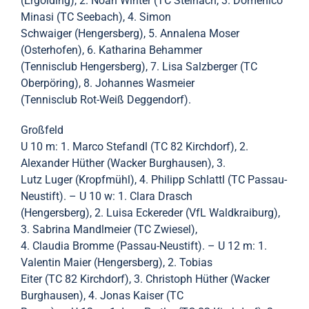
(Ergolding), 2. Noah Winter (TC Steinach, 3. Domenico
Minasi (TC Seebach), 4. Simon
Schwaiger (Hengersberg), 5. Annalena Moser
(Osterhofen), 6. Katharina Behammer
(Tennisclub Hengersberg), 7. Lisa Salzberger (TC
Oberpöring), 8. Johannes Wasmeier
(Tennisclub Rot-Weiß Deggendorf).
Großfeld
U 10 m: 1. Marco Stefandl (TC 82 Kirchdorf), 2.
Alexander Hüther (Wacker Burghausen), 3.
Lutz Luger (Kropfmühl), 4. Philipp Schlattl (TC Passau-
Neustift). – U 10 w: 1. Clara Drasch
(Hengersberg), 2. Luisa Eckereder (VfL Waldkraiburg),
3. Sabrina Mandlmeier (TC Zwiesel),
4. Claudia Bromme (Passau-Neustift). – U 12 m: 1.
Valentin Maier (Hengersberg), 2. Tobias
Eiter (TC 82 Kirchdorf), 3. Christoph Hüther (Wacker
Burghausen), 4. Jonas Kaiser (TC