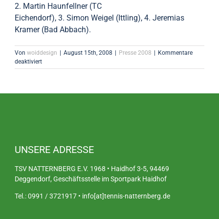
2. Martin Haunfellner (TC
Eichendorf), 3. Simon Weigel (Ittling), 4. Jeremias
Kramer (Bad Abbach).
Von
woiddesign
|
August 15th, 2008
|
Presse 2008
|
Kommentare
für
deaktiviert
Nicole
Winkler
zum
Drittenmale
in
Serie
Meister
UNSERE ADRESSE
TSV NATTERNBERG E.V. 1968 • Haidhof 3-5, 94469
Deggendorf, Geschäftsstelle im Sportpark Haidhof
Tel.: 0991 / 3721917 • info[at]tennis-natternberg.de