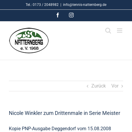
Skip
Tel.: 0173 / 2048982
|
info@tennis-natternberg.de
to
Facebook
Instagram
content
Zurück
Vor
Nicole Winkler zum Drittenmale in Serie Meister
Kopie PNP-Ausgabe Deggendorf vom 15.08.2008