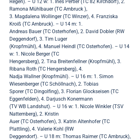
Regen). – U 12 w: 1. Ines Pertler (TC 82 Kirchdorf), 2.
Ramona Mühlbauer (TC Arnbruck ),
3. Magdalena Wollinger (TC Winzer), 4. Franziska
Kroiß (TC Arnbruck). – U 14 m: 1.
Andreas Bauer (TC Osterhofen), 2. David Dobler (RW
Deggendorf), 3. Tim Luger
(Kropfmühl), 4. Manuel Heindl (TC Osterhofen). – U 14
w: 1. Nicole Berger (TC
Hengersberg), 2. Tina Breitenfellner (Kropfmühl), 3.
Ribana Roth (TC Hengersberg), 4.
Nadja Wallner (Kropfmühl). – U 16 m: 1. Simon
Wiesenberger (TC Schöllnach), 2. Tobias
Sporer (TC Dingolfing), 3. Florian Glockseisen (TC
Eggenfelden), 4. Darjusch Konermann
(TV WB Landshut). – U 16 w: 1. Nicole Winkler (TSV
Natternberg), 2. Kristin
Auer (TC Osterhofen), 3. Katrin Altenhofer (TC
Plattling), 4. Valerie Kohl (RW
Deggendorf). – U 18 m: Thomas Raimer (TC Arnbruck),