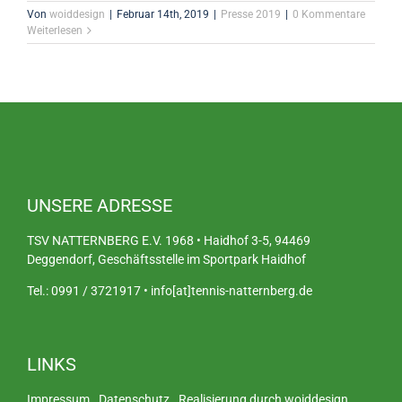
Von
woiddesign
|
Februar 14th, 2019
|
Presse 2019
|
0 Kommentare
Weiterlesen
UNSERE ADRESSE
TSV NATTERNBERG E.V. 1968 • Haidhof 3-5, 94469
Deggendorf, Geschäftsstelle im Sportpark Haidhof
Tel.: 0991 / 3721917 • info[at]tennis-natternberg.de
LINKS
Impressum
.
Datenschutz
.
Realisierung durch woiddesign